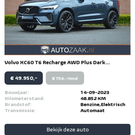
Volvo
XC60
T6 Recharge AWD Plus Dark...
€ 49.950,-
€ 756,-/mnd
Bouwjaar:
14-09-2023
Kilometerstand:
48.852 KM
Brandstof:
Benzine,Elektrisch
Transmissie:
Automaat
Bekijk deze auto