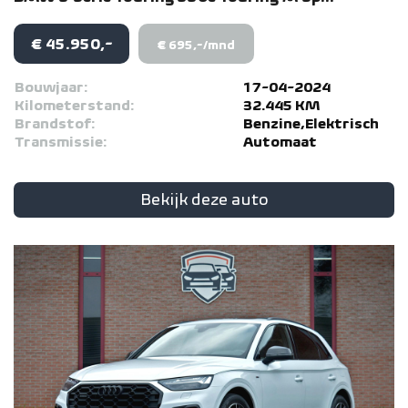
€ 45.950,-
€ 695,-/mnd
Bouwjaar:
17-04-2024
Kilometerstand:
32.445 KM
Brandstof:
Benzine,Elektrisch
Transmissie:
Automaat
Bekijk deze auto