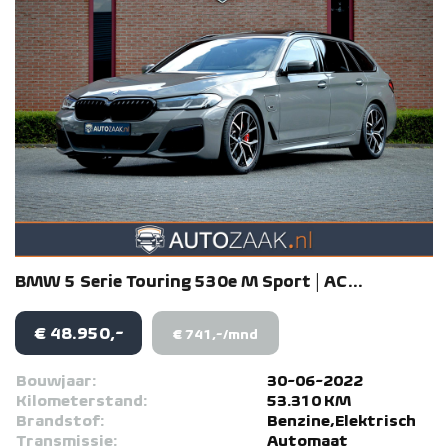
BMW
5 Serie
Touring 530e M Sport | AC...
€ 48.950,-
€ 741,-/mnd
Bouwjaar:
30-06-2022
Kilometerstand:
53.310 KM
Brandstof:
Benzine,Elektrisch
Transmissie:
Automaat