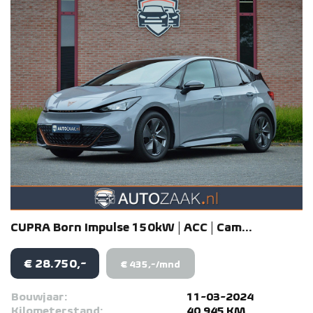
CUPRA
Born
Impulse 150kW | ACC | Cam...
€ 28.750,-
€ 435,-/mnd
Bouwjaar:
11-03-2024
Kilometerstand:
40.945 KM