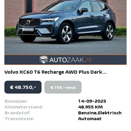
Volvo
XC60
T6 Recharge AWD Plus Dark...
€ 48.750,-
€ 738,-/mnd
Bouwjaar:
14-09-2023
Kilometerstand:
48.955 KM
Brandstof:
Benzine,Elektrisch
Transmissie:
Automaat