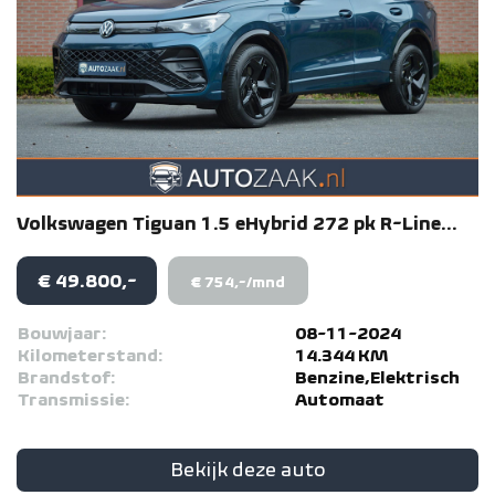
Volkswagen
Tiguan
1.5 eHybrid 272 pk R-Line...
€ 49.800,-
€ 754,-/mnd
Bouwjaar:
08-11-2024
Kilometerstand:
14.344 KM
Brandstof:
Benzine,Elektrisch
Transmissie:
Automaat
Bekijk deze auto