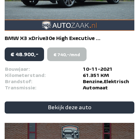
BMW
X3
xDrive30e High Executive ...
€ 48.900,-
€ 740,-/mnd
Bouwjaar:
10-11-2021
Kilometerstand:
61.351 KM
Brandstof:
Benzine,Elektrisch
Transmissie:
Automaat
Bekijk deze auto