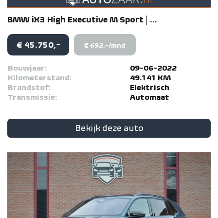
BMW
iX3
High Executive M Sport | ...
€ 45.750,-
€ 692,-/mnd
Bouwjaar:
09-06-2022
Kilometerstand:
49.141 KM
Brandstof:
Elektrisch
Transmissie:
Automaat
Bekijk deze auto