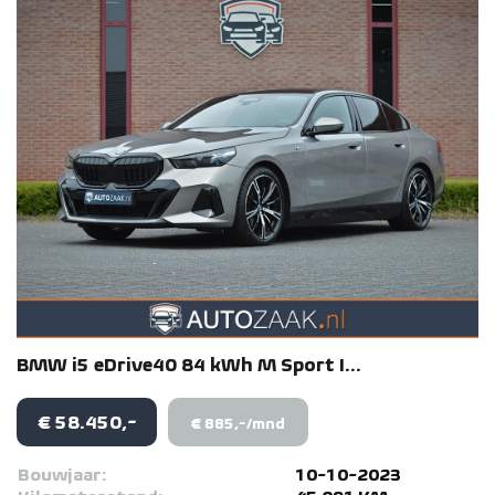
BMW
i5
eDrive40 84 kWh M Sport I...
€ 58.450,-
€ 885,-/mnd
Bouwjaar:
10-10-2023