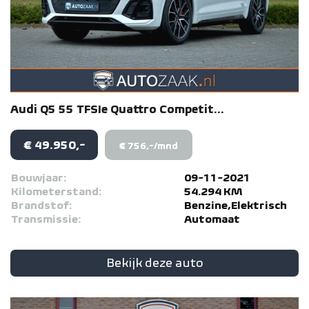
Audi
Q5
55 TFSIe Quattro Competit...
€ 49.950,-
€ 756,-/mnd
Bouwjaar:
09-11-2021
Kilometerstand:
54.294 KM
Brandstof:
Benzine,Elektrisch
Transmissie:
Automaat
Bekijk deze auto