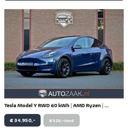
Tesla
Model Y
RWD 60 kWh | AMD Ryzen | ...
€ 34.950,-
€ 529,-/mnd