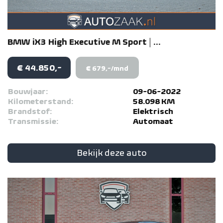
BMW
iX3
High Executive M Sport | ...
€ 44.850,-
€ 679,-/mnd
Bouwjaar:
09-06-2022
Kilometerstand:
58.098 KM
Brandstof:
Elektrisch
Transmissie:
Automaat
Bekijk deze auto