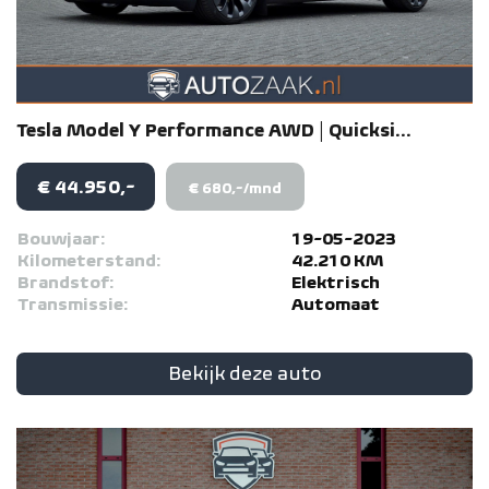
Tesla
Model Y
Performance AWD | Quicksi...
€ 44.950,-
€ 680,-/mnd
Bouwjaar:
19-05-2023
Kilometerstand:
42.210 KM
Brandstof:
Elektrisch
Transmissie:
Automaat
Bekijk deze auto