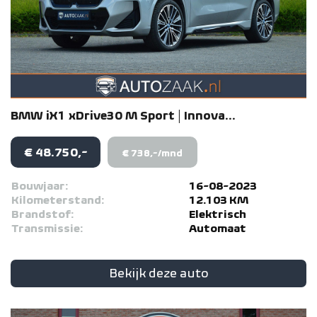
BMW
iX1
xDrive30 M Sport | Innova...
€ 48.750,-
€ 738,-/mnd
Bouwjaar:
16-08-2023
Kilometerstand:
12.103 KM
Brandstof:
Elektrisch
Transmissie:
Automaat
Bekijk deze auto