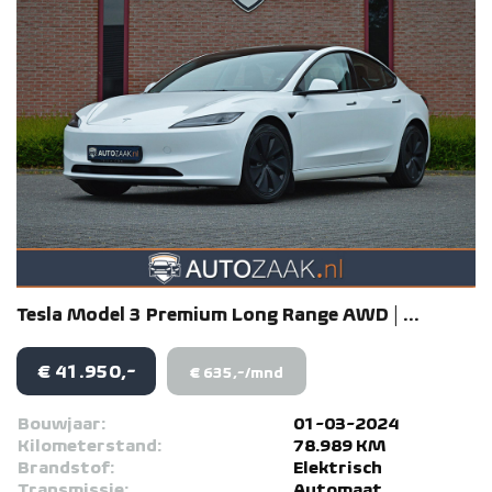
Tesla
Model 3
Premium Long Range AWD | ...
€ 41.950,-
€ 635,-/mnd
Bouwjaar:
01-03-2024
Kilometerstand:
78.989 KM
Brandstof:
Elektrisch
Transmissie:
Automaat