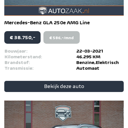
Mercedes-Benz
GLA
250e AMG Line
€ 38.750,-
€ 586,-/mnd
Bouwjaar:
22-03-2021
Kilometerstand:
46.295 KM
Brandstof:
Benzine,Elektrisch
Transmissie:
Automaat
Bekijk deze auto