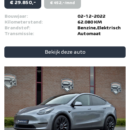
€ 29.850,-
€ 452,-/mnd
Bouwjaar:
02-12-2022
Kilometerstand:
62.080 KM
Brandstof:
Benzine,Elektrisch
Transmissie:
Automaat
Bekijk deze auto