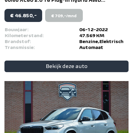
Volvo
XC60
2.0 T6 Plug-in hybrid AWD...
€ 46.850,-
€ 709,-/mnd
Bouwjaar:
06-12-2022
Kilometerstand:
47.569 KM
Brandstof:
Benzine,Elektrisch
Transmissie:
Automaat
Bekijk deze auto