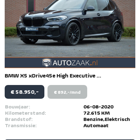
BMW
X5
xDrive45e High Executive ...
€ 58.950,-
€ 892,-/mnd
Bouwjaar:
06-08-2020
Kilometerstand:
72.615 KM
Brandstof:
Benzine,Elektrisch
Transmissie:
Automaat