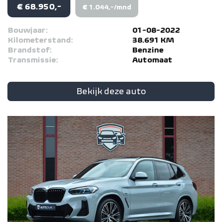
€ 68.950,-
€ 1.044,-/mnd
Bouwjaar:
01-08-2022
Kilometerstand:
38.691 KM
Brandstof:
Benzine
Transmissie:
Automaat
Bekijk deze auto