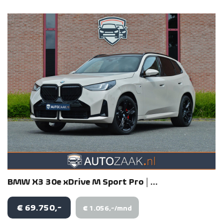
BMW
X3
30e xDrive M Sport Pro | ...
€ 69.750,-
€ 1.056,-/mnd