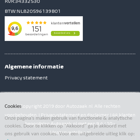
KVK:34332530
BTW:NL820596139B01
Algemene informatie
Privacy statement
Copyright 2019 door Autozaak.nl. Alle rechten
Cookies
voorbehouden. I Privacystatement en disclaimer I 44 klanten
Onze pagina’s maken gebruik van functionele & analytische
beoordelen Autozaak.nl met een 9,4 / 10 -
cookies. Door te klikken op "Akkoord" ga je akkoord met
klantenvertellen.nl
ons gebruik van cookies. Voor een uitgebreide uitleg klik op: