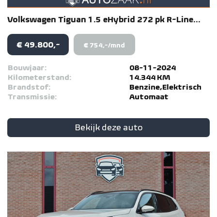
Volkswagen
Tiguan
1.5 eHybrid 272 pk R-Line...
€ 49.800,-
€ 754,-/mnd
Bouwjaar:
08-11-2024
Kilometerstand:
14.344 KM
Brandstof:
Benzine,Elektrisch
Transmissie:
Automaat
Bekijk deze auto