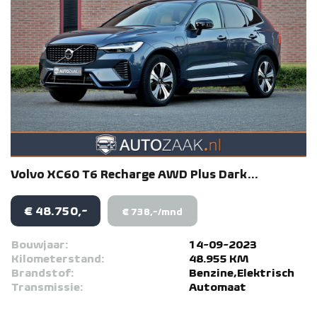
Volvo
XC60
T6 Recharge AWD Plus Dark...
€ 48.750,-
€ 738,-/mnd
Bouwjaar:
14-09-2023
Kilometerstand:
48.955 KM
Brandstof:
Benzine,Elektrisch
Transmissie:
Automaat