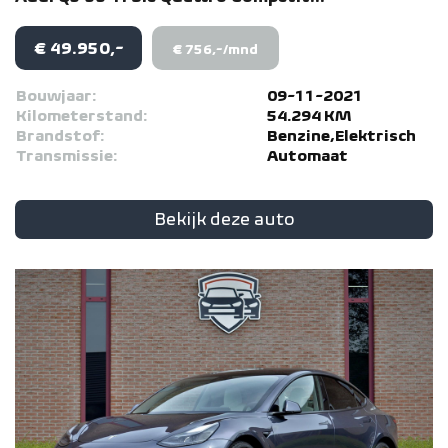
€ 49.950,-
€ 756,-/mnd
Bouwjaar:
09-11-2021
Kilometerstand:
54.294 KM
Brandstof:
Benzine,Elektrisch
Transmissie:
Automaat
Bekijk deze auto