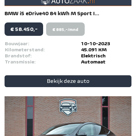
BMW
i5
eDrive40 84 kWh M Sport I...
€ 58.450,-
€ 885,-/mnd
Bouwjaar:
10-10-2023
Kilometerstand:
45.091 KM
Brandstof:
Elektrisch
Transmissie:
Automaat
Bekijk deze auto