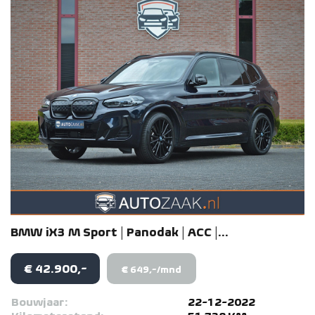
BMW
iX3
M Sport | Panodak | ACC |...
€ 42.900,-
€ 649,-/mnd
Bouwjaar:
22-12-2022