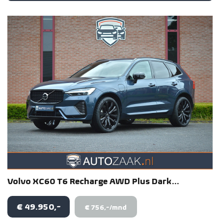
Volvo
XC60
T6 Recharge AWD Plus Dark...
€ 49.950,-
€ 756,-/mnd