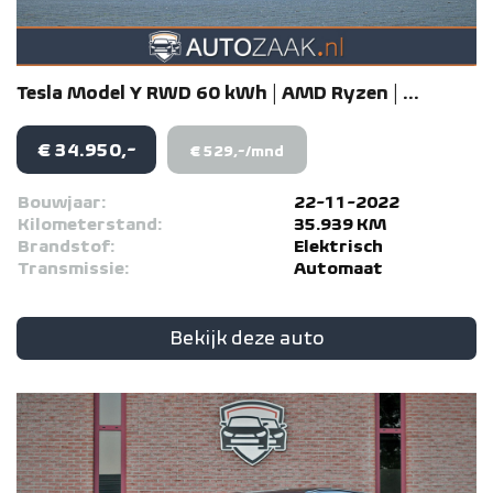
Tesla
Model Y
RWD 60 kWh | AMD Ryzen | ...
€ 34.950,-
€ 529,-/mnd
Bouwjaar:
22-11-2022
Kilometerstand:
35.939 KM
Brandstof:
Elektrisch
Transmissie:
Automaat
Bekijk deze auto