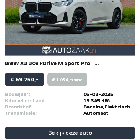
BMW
X3
30e xDrive M Sport Pro | ...
€ 69.750,-
€ 1.056,-/mnd
Bouwjaar:
05-02-2025
Kilometerstand:
13.345 KM
Brandstof:
Benzine,Elektrisch
Transmissie:
Automaat
Bekijk deze auto