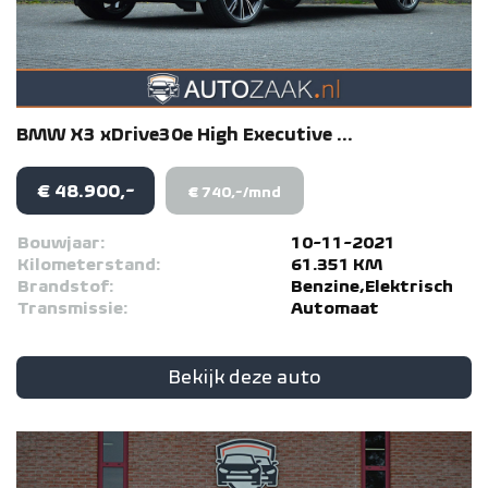
BMW
X3
xDrive30e High Executive ...
€ 48.900,-
€ 740,-/mnd
Bouwjaar:
10-11-2021
Kilometerstand:
61.351 KM
Brandstof:
Benzine,Elektrisch
Transmissie:
Automaat
Bekijk deze auto