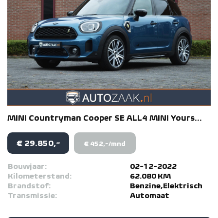
MINI
Countryman
Cooper SE ALL4 MINI Yours...
€ 29.850,-
€ 452,-/mnd
Bouwjaar:
02-12-2022
Kilometerstand:
62.080 KM
Brandstof:
Benzine,Elektrisch
Transmissie:
Automaat