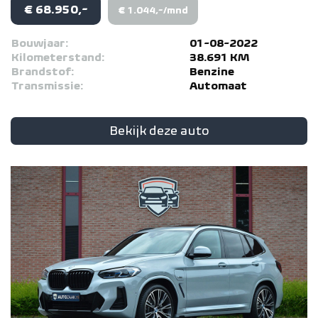
€ 68.950,-
€ 1.044,-/mnd
Bouwjaar:
01-08-2022
Kilometerstand:
38.691 KM
Brandstof:
Benzine
Transmissie:
Automaat
Bekijk deze auto