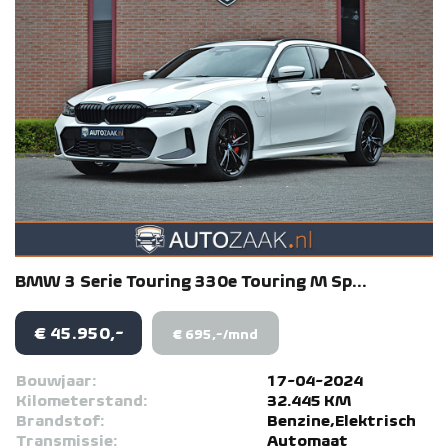
BMW
3 Serie
Touring 330e Touring M Sp...
€ 45.950,-
€ 695,-/mnd
Bouwjaar:
17-04-2024
Kilometerstand:
32.445 KM
Brandstof:
Benzine,Elektrisch
Transmissie:
Automaat