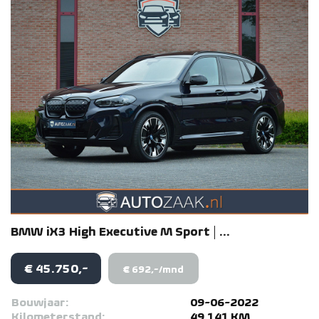
BMW
iX3
High Executive M Sport | ...
€ 45.750,-
€ 692,-/mnd
Bouwjaar:
09-06-2022
Kilometerstand:
49.141 KM