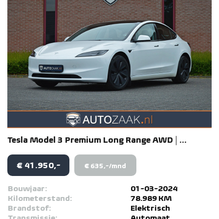
Tesla
Model 3
Premium Long Range AWD | ...
€ 41.950,-
€ 635,-/mnd
Bouwjaar:
01-03-2024
Kilometerstand:
78.989 KM
Brandstof:
Elektrisch
Transmissie:
Automaat