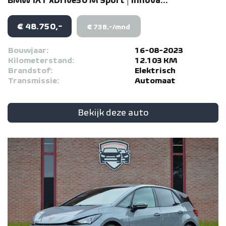
BMW
iX1
xDrive30 M Sport | Innova...
€ 48.750,-
€ 738,-/mnd
Bouwjaar:
16-08-2023
Kilometerstand:
12.103 KM
Brandstof:
Elektrisch
Transmissie:
Automaat
Bekijk deze auto