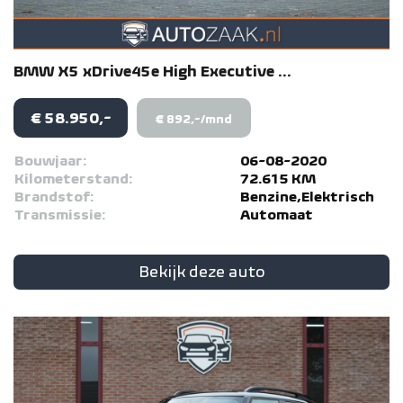
BMW
X5
xDrive45e High Executive ...
€ 58.950,-
€ 892,-/mnd
Bouwjaar:
06-08-2020
Kilometerstand:
72.615 KM
Brandstof:
Benzine,Elektrisch
Transmissie:
Automaat
Bekijk deze auto