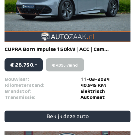
CUPRA
Born
Impulse 150kW | ACC | Cam...
€ 28.750,-
€ 435,-/mnd
Bouwjaar:
11-03-2024
Kilometerstand:
40.945 KM
Brandstof:
Elektrisch
Transmissie:
Automaat
Bekijk deze auto