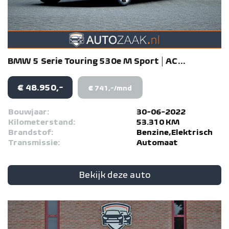
BMW
5 Serie
Touring 530e M Sport | AC...
€ 48.950,-
€ 741,-/mnd
Bouwjaar:
30-06-2022
Kilometerstand:
53.310 KM
Brandstof:
Benzine,Elektrisch
Transmissie:
Automaat
Bekijk deze auto