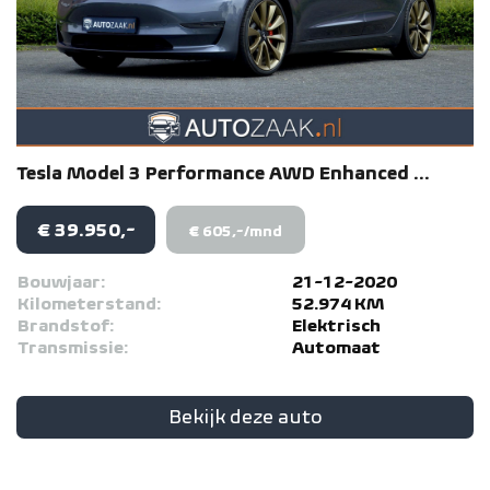
Tesla
Model 3
Performance AWD Enhanced ...
€ 39.950,-
€ 605,-/mnd
Bouwjaar:
21-12-2020
Kilometerstand:
52.974 KM
Brandstof:
Elektrisch
Transmissie:
Automaat
Bekijk deze auto