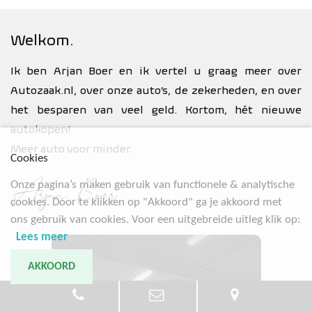
Welkom.
Ik ben Arjan Boer en ik vertel u graag meer over
Autozaak.nl, over onze auto’s, de zekerheden, en over
het besparen van veel geld. Kortom, hét nieuwe
autokopen!
Meer auto voor minder.
Cookies
Arjan Boer
Onze pagina’s maken gebruik van functionele & analytische
cookies. Door te klikken op "Akkoord" ga je akkoord met
ons gebruik van cookies. Voor een uitgebreide uitleg klik op:
Lees meer
AKKOORD