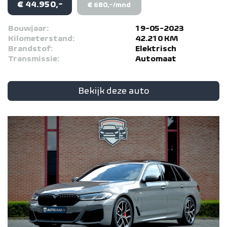
€ 44.950,-
€ 680,-/mnd
Bouwjaar:
19-05-2023
Kilometerstand:
42.210 KM
Brandstof:
Elektrisch
Transmissie:
Automaat
Bekijk deze auto